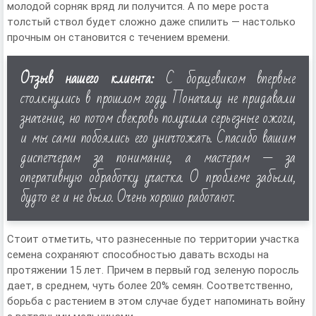
молодой сорняк вряд ли получится. А по мере роста
толстый ствол будет сложно даже спилить — настолько
прочным он становится с течением времени.
Отзыв нашего клиента:
С борщевиком впервые
столкнулись в прошлом году. Поначалу не придавали
значение, но потом свекровь получила серьезные ожоги,
и мы сами побоялись его уничтожать. Спасибо вашим
диспетчерам за понимание, а мастерам — за
оперативную обработку участка. О проблеме забыли,
будто ее и не было. Очень хорошо работают.
Стоит отметить, что разнесенные по территории участка
семена сохраняют способностью давать всходы на
протяжении 15 лет. Причем в первый год зеленую поросль
дает, в среднем, чуть более 20% семян. Соответственно,
борьба с растением в этом случае будет напоминать войну