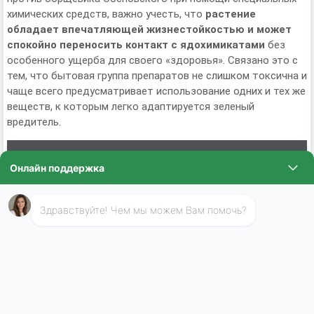
химических средств, важно учесть, что
растение
обладает впечатляющей жизнестойкостью и может
спокойно переносить контакт с ядохимикатами
без
особенного ущерба для своего «здоровья». Связано это с
тем, что бытовая группа препаратов не слишком токсична и
чаще всего предусматривает использование одних и тех же
веществ, к которым легко адаптируется зеленый
вредитель.
Отзыв нашего клиента:
У нас борщевик Сосновского
периодически появлялся на участке. Но до недавнего
времени справлялись своими силами. А потом
упустили момент, и зонтики вымахали метра на два.
Сами их пилить побоялись, вызвали специалистов из
«Эко-Обработки». Цены у фирмы доступные,
выезжают за город. Остались довольны
сотрудничеством. При необходимости будем с