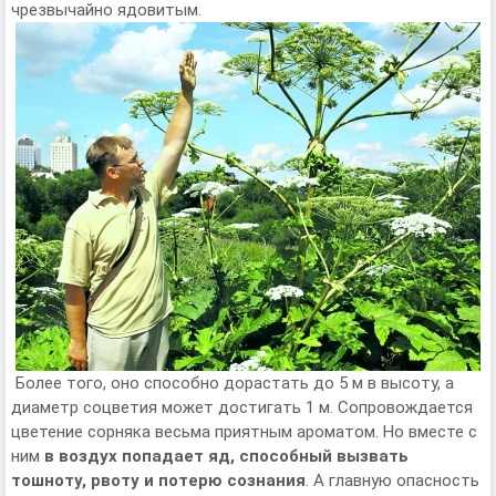
чрезвычайно ядовитым.
Более того, оно способно дорастать до 5 м в высоту, а
диаметр соцветия может достигать 1 м. Сопровождается
цветение сорняка весьма приятным ароматом. Но вместе с
ним
в воздух попадает яд, способный вызвать
тошноту, рвоту и потерю сознания
. А главную опасность