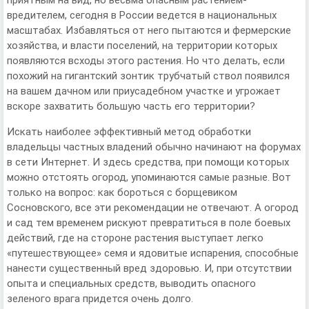
приятным на вид, но весьма опасным растением-
вредителем, сегодня в России ведется в национальных
масштабах. Избавляться от него пытаются и фермерские
хозяйства, и власти поселений, на территории которых
появляются всходы этого растения. Но что делать, если
похожий на гигантский зонтик трубчатый ствол появился
на вашем дачном или приусадебном участке и угрожает
вскоре захватить большую часть его территории?
Искать наиболее эффективный метод обработки
владельцы частных владений обычно начинают на форумах
в сети Интернет. И здесь средства, при помощи которых
можно отстоять огород, упоминаются самые разные. Вот
только на вопрос: как бороться с борщевиком
Сосновского, все эти рекомендации не отвечают. А огород
и сад тем временем рискуют превратиться в поле боевых
действий, где на стороне растения выступает легко
«путешествующее» семя и ядовитые испарения, способные
нанести существенный вред здоровью. И, при отсутствии
опыта и специальных средств, выводить опасного
зеленого врага придется очень долго.