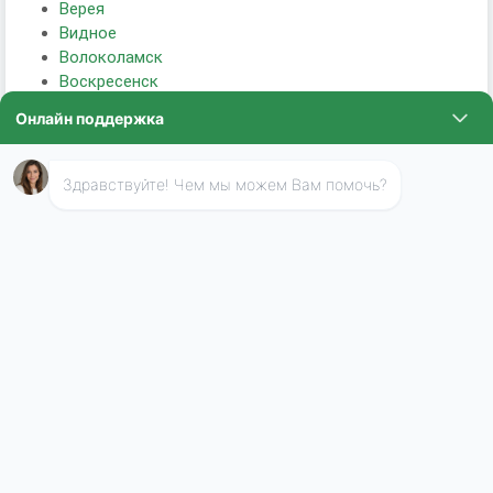
Верея
Видное
Волоколамск
Воскресенск
Высоковск
Голицыно
Дедовск
Дзержинский
Дмитров
Долгопрудный
Домодедово
Дрезна
Дубна
Егорьевск
Жуковский
Зарайск
Звенигород
Ивантеевка
Истра
Кашира
Клин