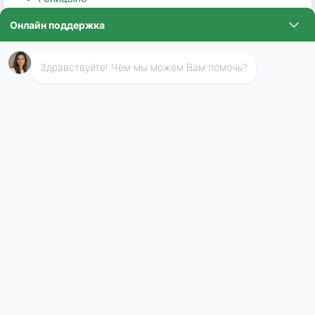
Дедовск
Дзержинский
Дмитров
Долгопрудный
Домодедово
Дрезна
Дубна
Егорьевск
Жуковский
Зарайск
Звенигород
Ивантеевка
Истра
Кашира
Клин
Коломна
Королёв
Котельники
Красноармейск
Красногорск