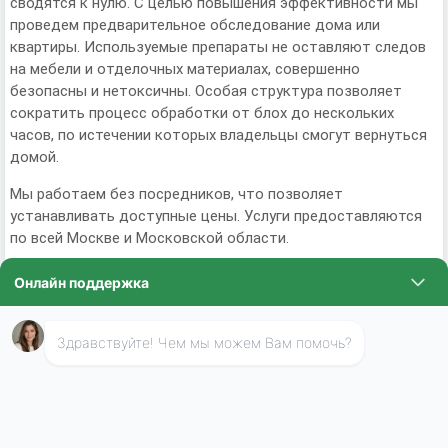
сводятся к нулю. С целью повышения эффективности мы
проведем предварительное обследование дома или
квартиры. Используемые препараты не оставляют следов
на мебели и отделочных материалах, совершенно
безопасны и нетоксичны. Особая структура позволяет
сократить процесс обработки от блох до нескольких
часов, по истечении которых владельцы смогут вернуться
домой.
Мы работаем без посредников, что позволяет
устанавливать доступные цены. Услуги предоставляются
по всей Москве и Московской области.
Цены на обработку квартиры от
блох
КОМ
3 в 1
✓ го
2 в 1
✓ горячий
тум