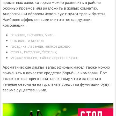
ароматных саше, которые можно развесить в районе
оконных проемов или разложить в жилых комнатах.
Аналогичным образом используют пучки трав и букеты.
Наиболее эффективными считаются следующие
комбинации:
лаванда, гвоздика, мята;
эвкалипт и ментол;
гвоздика, лаванда, чайное дерево;
герань, гвоздика, базилик;
можжевельник, чайное дерево, герань.
Ароматические лампы, запах эфирных масел также можно
применять в качестве средства борьбы с комарами. Вот
только стоит приготовиться к тому, что и затраты в
течение сезона на натуральные средства фумигации будут
весьма существенными.