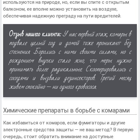
используются на природе, но, если вы спите с открытым
балконом, ее вполне можно установить на воздухе,
обеспечивая надежную преграду на пути вредителей.
Отзыв нашего клиента:
У нас первый этаж, комары в
подвале целый год и домой тоже проникают без
стеснения. Боролись с ними своими силами, но с
рождением внучки стало ясно, что меры нужно
принимать более радикальные. Скооперировались с
соседями и вызвали дезинсекторов. Третий месяц
живем спокойно — ни одного кровососа.
Химические препараты в борьбе с комарами
Как избавиться от комаров, если фумигаторы и другие
электронные средства защиты — не ваш метод? В первую
очередь, стоит обратить внимание на доступные