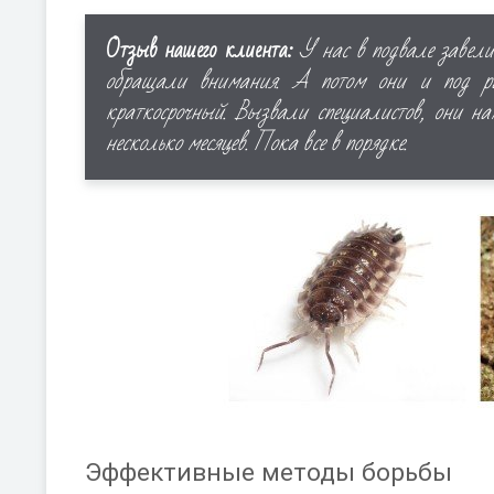
Отзыв нашего клиента:
У нас в подвале завели
обращали внимания. А потом они и под рак
краткосрочный. Вызвали специалистов, они н
несколько месяцев. Пока все в порядке.
Эффективные методы борьбы