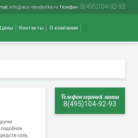
8(495)104-92-93
mail:
info@eco-obrabotka.ru
Телефон :
Цены
Контакты
О компании
Телефон горячей линии
8(495)104-92-93
других
, подобное
средств соль