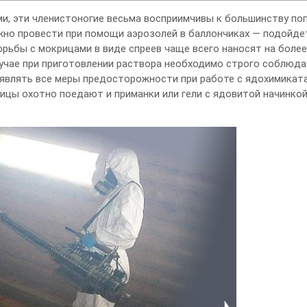
и, эти членистоногие весьма восприимчивы к большинству по
жно провести при помощи аэрозолей в баллончиках — подойде
рьбы с мокрицами в виде спреев чаще всего наносят на боле
случае при приготовлении раствора необходимо строго соблюд
являть все меры предосторожности при работе с ядохимикат
цы охотно поедают и приманки или гели с ядовитой начинкой