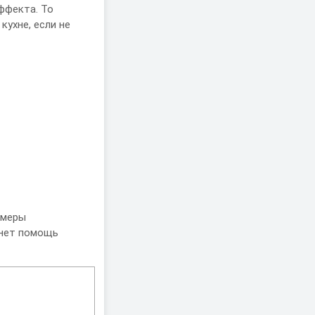
ффекта. То
кухне, если не
 меры
анет помощь