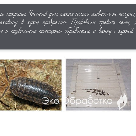
сь мокрицы. Частный дом, какая только живность не ползает
овину в кухне пробрались. Пробовали травить сами, э
ам и подвальные помещения обработали, и ванну с кухней