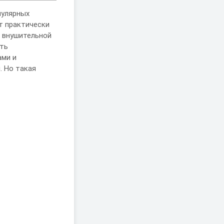
пулярных
т практически
е внушительной
ать
ами и
. Но такая