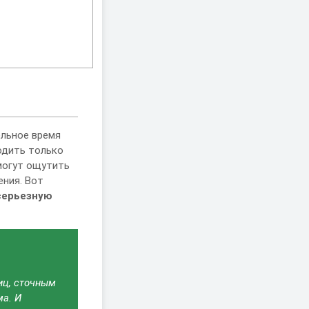
ельное время
водить только
могут ощутить
ения. Вот
серьезную
иц, сточным
ма. И