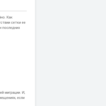
но. Как
тствии сетки ее
и последних
й миграции. И,
мещениях, если