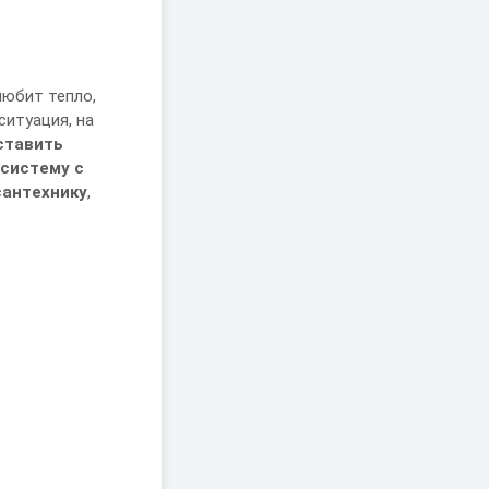
любит тепло,
ситуация, на
ставить
систему с
сантехнику
,