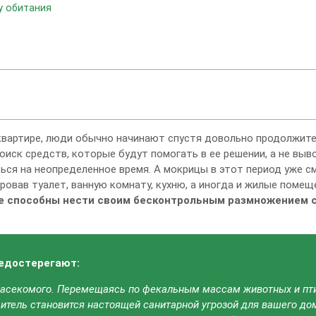
у обитания
 квартире, люди обычно начинают спустя довольно продолжит
Поиск средств, которые будут помогать в ее решении, а не вы
ься на неопределенное время. А мокрицы в этот период уже с
овав туалет, ванную комнату, кухню, а иногда и жилые помещ
е способны нести своим бесконтрольным размножением 
редостерегают:
 насекомого. Перемещаясь по фекальным массам животных и пт
итель становится настоящей санитарной угрозой для вашего до