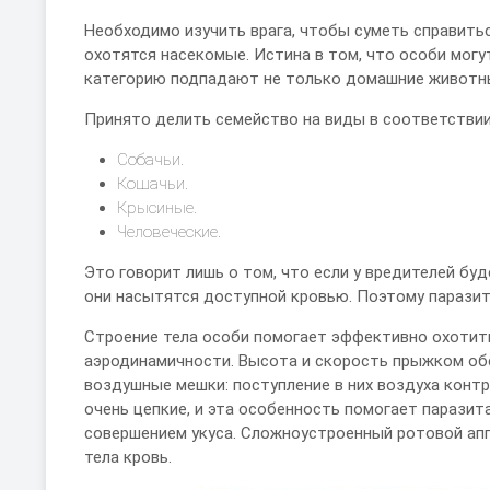
Необходимо изучить врага, чтобы суметь справитьс
охотятся насекомые. Истина в том, что особи могу
категорию подпадают не только домашние животные
Принято делить семейство на виды в соответствии 
Собачьи.
Кошачьи.
Крысиные.
Человеческие.
Это говорит лишь о том, что если у вредителей бу
они насытятся доступной кровью. Поэтому паразит
Строение тела особи помогает эффективно охотит
аэродинамичности. Высота и скорость прыжком обе
воздушные мешки: поступление в них воздуха конт
очень цепкие, и эта особенность помогает парази
совершением укуса. Сложноустроенный ротовой апп
тела кровь.