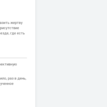
азить жертву
присутствие
езде, где есть
ффективную
ло, раз в день,
лученное