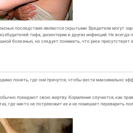
пасные последствия являются скрытыми. Вредители могут зар
возбудителей тифа, дизентерии и других инфекций. Не всегда 
ной болезнью, но следует понимать, что риск присутствует в
ходимо понять, где они прячутся, чтобы вести максимально э
обычно покидают свою жертву. Кормление случается, как прави
тах, где никто не потревожит их и не помешает переварить по