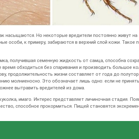
ак насыщаются. Но некоторые вредители постоянно живут на 
ые особи, к примеру, забираются в верхний слой кожи. Такое 
ка, получившая семенную жидкость от самца, способна сохра
е время обходиться без спаривания и производить большое ко
лову, продолжительность жизни составляет от года до полуто
нию молниеносно. Это обозначает лишь одно: если не принят
ожнее вытравить вредителей из дома.
 куколка, имаго. Интерес представляет личиночная стадия. По
щество, способное прокормиться. Пищей становятся экскреме