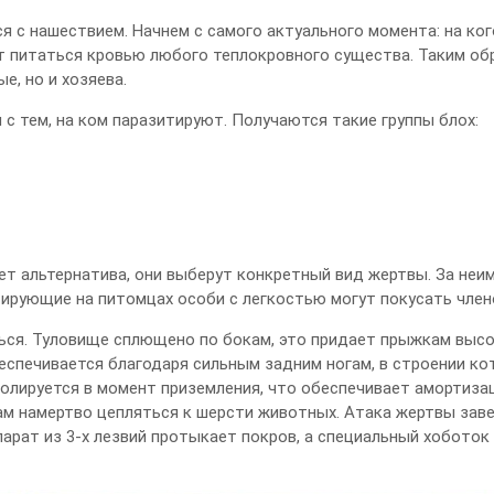
я с нашествием. Начнем с самого актуального момента: на ког
т питаться кровью любого теплокровного существа. Таким обр
, но и хозяева.
с тем, на ком паразитируют. Получаются такие группы блох:
дет альтернатива, они выберут конкретный вид жертвы. За неи
ирующие на питомцах особи с легкостью могут покусать член
ься. Туловище сплющено по бокам, это придает прыжкам выс
спечивается благодаря сильным задним ногам, в строении ко
ролируется в момент приземления, что обеспечивает амортиза
там намертво цепляться к шерсти животных. Атака жертвы зав
арат из 3-х лезвий протыкает покров, а специальный хоботок