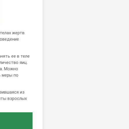
телах жертв.
поведение
нять ее в теле
личество яиц.
ра. Можно
ь меры по
явившаяся из
нты взрослых