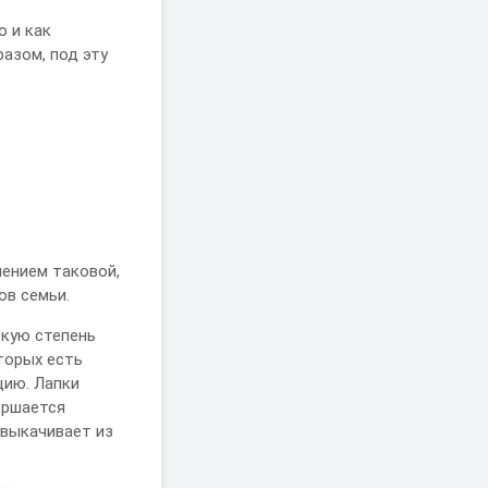
о и как
азом, под эту
мением таковой,
ов семьи.
окую степень
торых есть
цию. Лапки
ершается
 выкачивает из