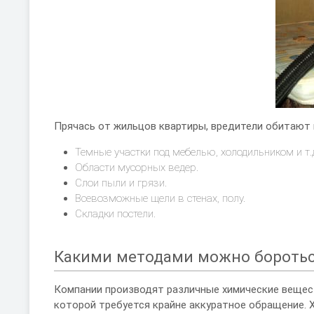
Прячась от жильцов квартиры, вредители обитают в
Темные участки под мебелью, холодильником и т.
Области мусорных ведер.
Слои пыли и грязи.
Всевозможные щели в стенах, полу.
Складки постели.
Какими методами можно бороть
Компании производят различные химические вещест
которой требуется крайне аккуратное обращение.