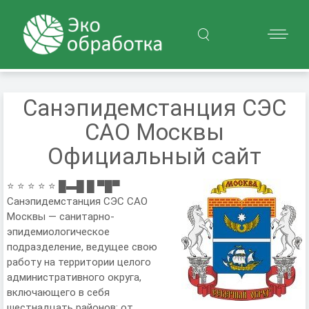
Санэпидемстанция СЭС
САО Москвы
Официальный сайт
⭐ ⭐ ⭐ ⭐ ⭐ █▬█ █ ▀█▀
Санэпидемстанция СЭС САО
Москвы — санитарно-
эпидемиологическое
подразделение, ведущее свою
работу на территории целого
административного округа,
включающего в себя
шестнадцать районов: от