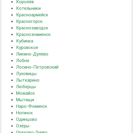
Королёв
Котельники
Красноармейск
Красногорск
Краснозаводск
Краснознаменск
Кубинка
Куровское
Ликино-Дулёво
Лобня
Лосино-Петровский
Луховицы
Лыткарино
Люберцы
Можайск
Мытищи
Наро-Фоминск
Ногинск
Одинцово
Озёры
Орехово-Зуево