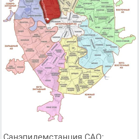
Санэпидемстанция САО: