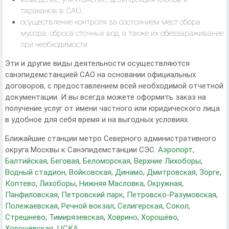
тараканов в САО;
осуществление контроля за состоянием мест сбора
мусора, сброса сточных вод, а также их обеззараживание
при необходимости.
Эти и другие виды деятельности осуществляются
санэпидемстанцией САО на основании официальных
договоров, с предоставлением всей необходимой отчетной
документации. И вы всегда можете оформить заказ на
получение услуг от имени частного или юридического лица
в удобное для себя время и на выгодных условиях.
Ближайшие станции метро Северного административного
округа Москвы к Санэпидемстанции СЭС.
Аэропорт
,
Балтийская
,
Беговая
,
Беломорская
,
Верхние Лихоборы
,
Водный стадион
,
Войковская
,
Динамо
,
Дмитровская
,
Зорге
,
Коптево
,
Лихоборы
,
Нижняя Масловка
,
Окружная
,
Панфиловская
,
Петровский парк
,
Петровско-Разумовская
,
Полежаевская
,
Речной вокзал
,
Селигерская
,
Сокол
,
Стрешнево
,
Тимирязевская
,
Ховрино
,
Хорошёво
,
Хорошёвская
,
ЦСКА
.