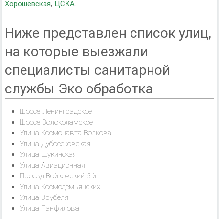
Хорошёвская
,
ЦСКА
.
Ниже представлен список улиц,
на которые выезжали
специалисты санитарной
службы Эко обработка
Шоссе Ленинградское
Шоссе Волоколамское
Улица Космонавта Волкова
Улица Дубосековская
Улица Щукинская
Улица Авиационная
Проезд Войковский 5-й
Улица Космодемьянских
Улица Врубеля
Улица Панфилова