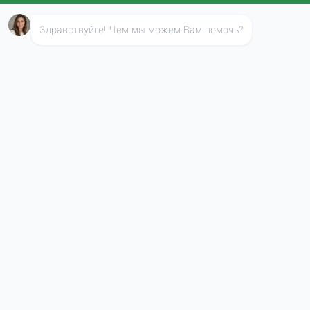
Котельники
Красноармейск
Красногорск
Краснозаводск
Краснознаменск
Кубинка
Куровское
Ликино-Дулёво
Лобня
Лосино-Петровский
Луховицы
Лыткарино
Люберцы
Можайск
Мытищи
Наро-Фоминск
Ногинск
Одинцово
Озёры
Орехово-Зуево
Павловский Посад