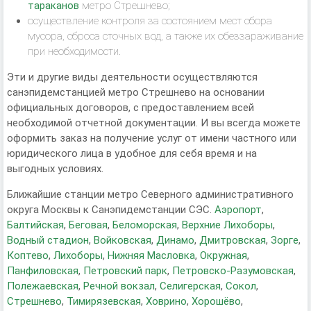
тараканов
метро Стрешнево;
осуществление контроля за состоянием мест сбора
мусора, сброса сточных вод, а также их обеззараживание
при необходимости.
Эти и другие виды деятельности осуществляются
санэпидемстанцией метро Стрешнево на основании
официальных договоров, с предоставлением всей
необходимой отчетной документации. И вы всегда можете
оформить заказ на получение услуг от имени частного или
юридического лица в удобное для себя время и на
выгодных условиях.
Ближайшие станции метро Северного административного
округа Москвы к Санэпидемстанции СЭС.
Аэропорт
,
Балтийская
,
Беговая
,
Беломорская
,
Верхние Лихоборы
,
Водный стадион
,
Войковская
,
Динамо
,
Дмитровская
,
Зорге
,
Коптево
,
Лихоборы
,
Нижняя Масловка
,
Окружная
,
Панфиловская
,
Петровский парк
,
Петровско-Разумовская
,
Полежаевская
,
Речной вокзал
,
Селигерская
,
Сокол
,
Стрешнево
,
Тимирязевская
,
Ховрино
,
Хорошёво
,