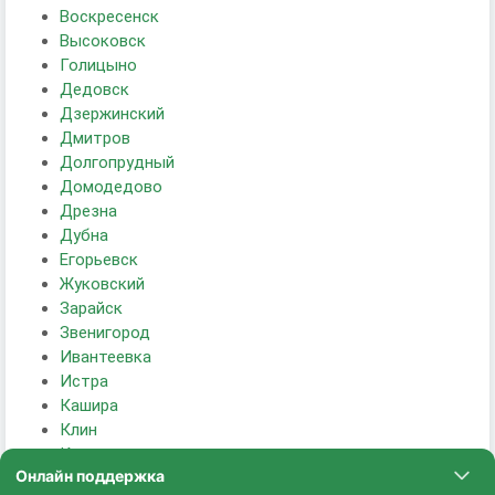
Воскресенск
Высоковск
Голицыно
Дедовск
Дзержинский
Дмитров
Долгопрудный
Домодедово
Дрезна
Дубна
Егорьевск
Жуковский
Зарайск
Звенигород
Ивантеевка
Истра
Кашира
Клин
Коломна
Королёв